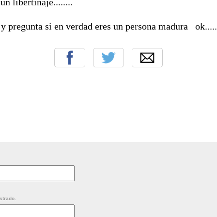
n libertinaje........
 y pregunta si en verdad eres un persona madura ok.....
strado.