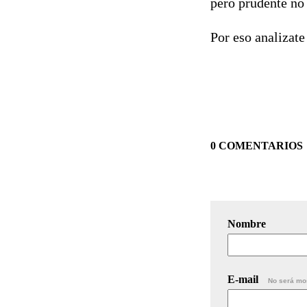
pero prudente no u
Por eso analizate
0 COMENTARIOS
Nombre
E-mail
No será mo